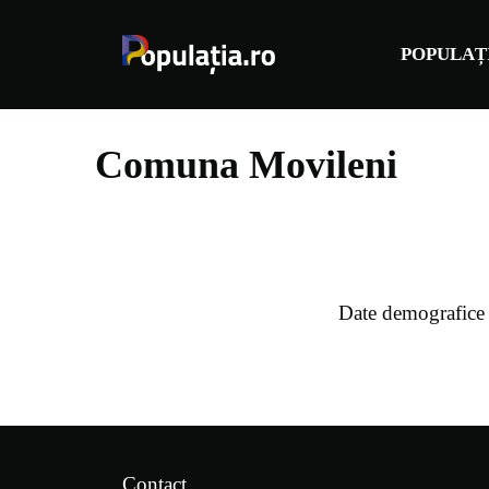
Sari
la
POPULAȚ
conținut
Comuna Movileni
Date demografice
Contact