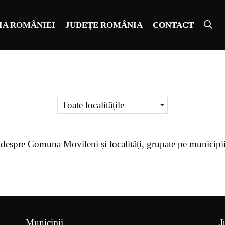
IA ROMÂNIEI
JUDEȚE ROMÂNIA
CONTACT
Toate localitățile
 despre
Comuna Movileni
și localități, grupate pe municipi
Municipii
J