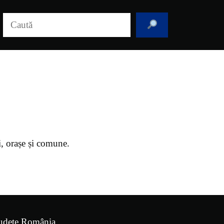
Caută
i, orașe și comune.
udețe România