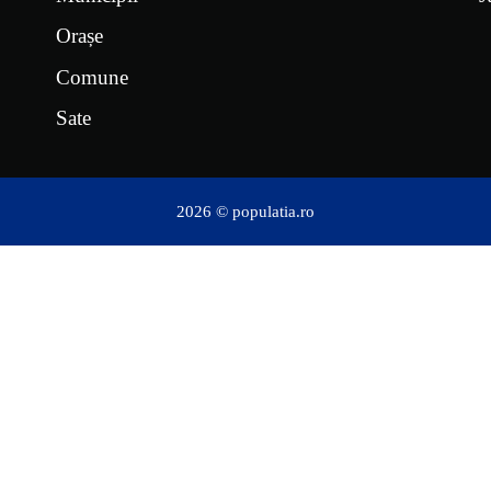
Orașe
Comune
Sate
2026 © populatia.ro