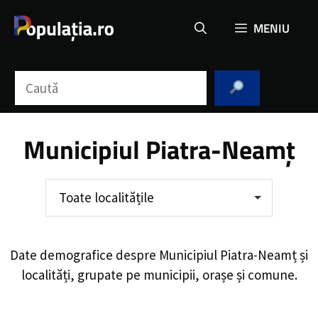
Sari
MENIU
la
conținut
Caută
Municipiul Piatra-Neamț
Toate localitățile
Date demografice despre
Municipiul Piatra-Neamț
și
localități, grupate pe municipii, orașe și comune.