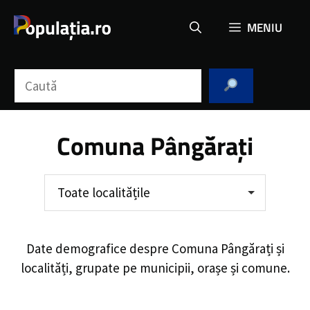
Sari
MENIU
la
conținut
Caută
Comuna Pângărați
Toate localitățile
Date demografice despre
Comuna Pângărați
și
localități, grupate pe municipii, orașe și comune.