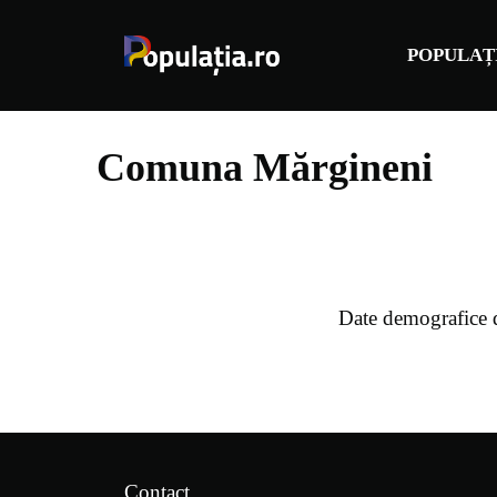
Sari
la
POPULAȚ
conținut
Comuna Mărgineni
Date demografice 
Contact