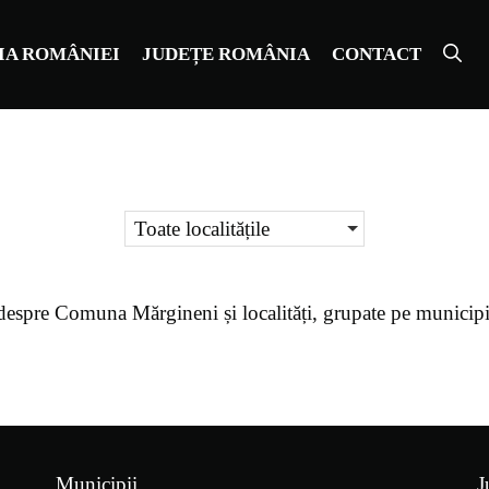
IA ROMÂNIEI
JUDEȚE ROMÂNIA
CONTACT
Toate localitățile
despre
Comuna Mărgineni
și localități, grupate pe municip
Municipii
J