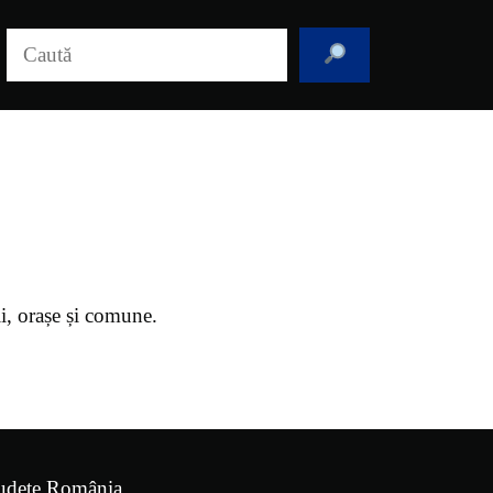
Caută
ii, orașe și comune.
udețe România