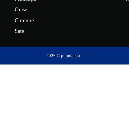
Orașe
Comune
Sate
2026 © populatia.ro