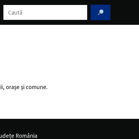
Caută
ii, orașe și comune.
udețe România