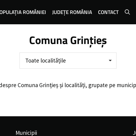
OPULAȚIA ROMÂNIEI
JUDEȚE ROMÂNIA
CONTACT
Comuna Grințieș
Toate localitățile
 despre
Comuna Grințieș
și localități, grupate pe municip
Municipii
J