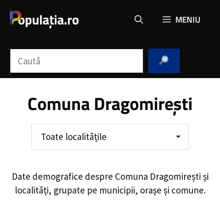
Sari
MENIU
la
conținut
Caută
Comuna Dragomirești
Toate localitățile
Date demografice despre
Comuna Dragomirești
și
localități, grupate pe municipii, orașe și comune.