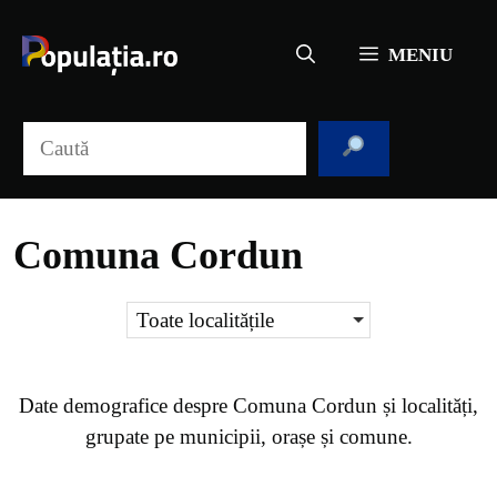
Sari
la
MENIU
conținut
Caută
Comuna Cordun
Toate localitățile
Date demografice despre
Comuna Cordun
și localități,
grupate pe municipii, orașe și comune.