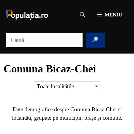
Sari
la
MENIU
conținut
Caută
Comuna Bicaz-Chei
Toate localitățile
Date demografice despre
Comuna Bicaz-Chei
și
localități, grupate pe municipii, orașe și comune.