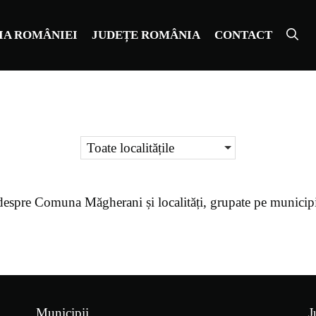
IA ROMÂNIEI
JUDEȚE ROMÂNIA
CONTACT
Toate localitățile
despre
Comuna Măgherani
și localități, grupate pe municip
Municipii
J