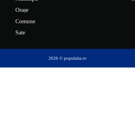
Orașe
Comune
Sate
2026 © populatia.ro