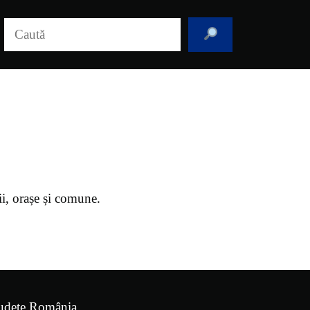
Caută
ii, orașe și comune.
udețe România