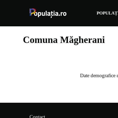
Sari
la
POPULAȚ
conținut
Comuna Măgherani
Date demografice 
Contact