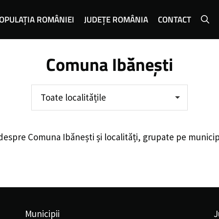
OPULAȚIA ROMÂNIEI
JUDEȚE ROMÂNIA
CONTACT
Comuna Ibănești
Toate localitățile
 despre
Comuna Ibănești
și localități, grupate pe municip
Municipii
J