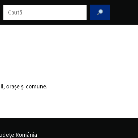
Caută
ii, orașe și comune.
udețe România