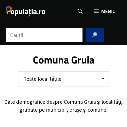
Sari
MENIU
la
conținut
Caută
Comuna Gruia
Toate localitățile
Date demografice despre
Comuna Gruia
și localități,
grupate pe municipii, orașe și comune.