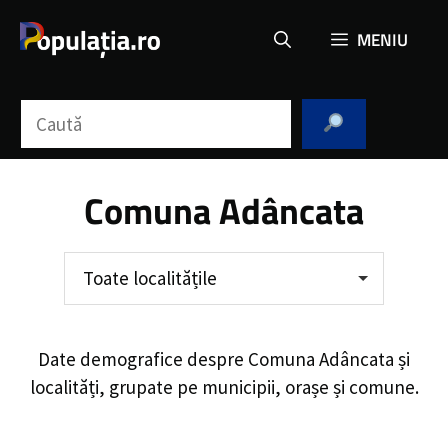
Sari
MENIU
la
conținut
Caută
Comuna Adâncata
Toate localitățile
Date demografice despre
Comuna Adâncata
și
localități, grupate pe municipii, orașe și comune.