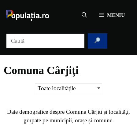
Sari
la
MENIU
conținut
Caută
Comuna Cârjiți
Toate localitățile
Date demografice despre
Comuna Cârjiți
și localități,
grupate pe municipii, orașe și comune.