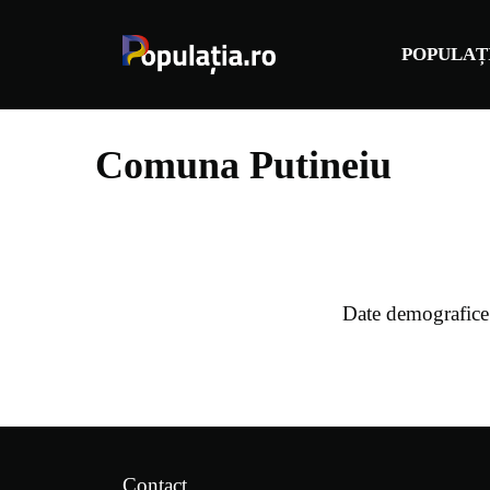
Sari
la
POPULAȚ
conținut
Comuna Putineiu
Date demografice
Contact