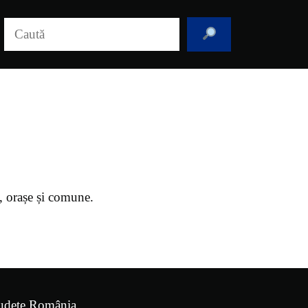
Caută
i, orașe și comune.
udețe România