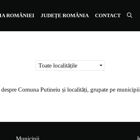
IA ROMÂNIEI
JUDEȚE ROMÂNIA
CONTACT
Toate localitățile
 despre
Comuna Putineiu
și localități, grupate pe municipi
Municipii
J