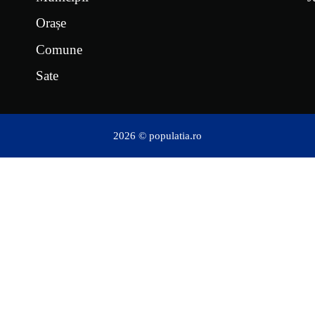
Orașe
Comune
Sate
2026 © populatia.ro