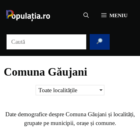
Sari
la
MENIU
conținut
Caută
Comuna Găujani
Toate localitățile
Date demografice despre
Comuna Găujani
și localități,
grupate pe municipii, orașe și comune.