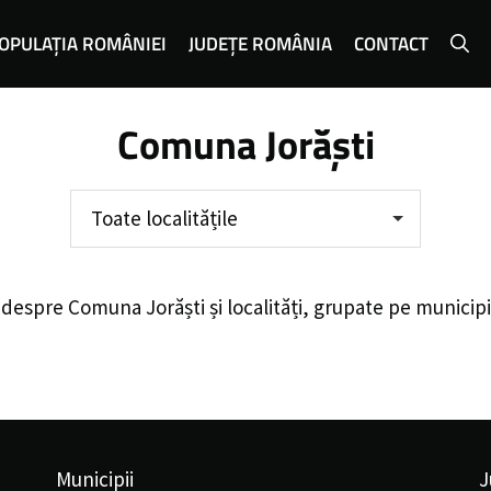
OPULAȚIA ROMÂNIEI
JUDEȚE ROMÂNIA
CONTACT
Comuna Jorăști
Toate localitățile
 despre
Comuna Jorăști
și localități, grupate pe municip
Municipii
J