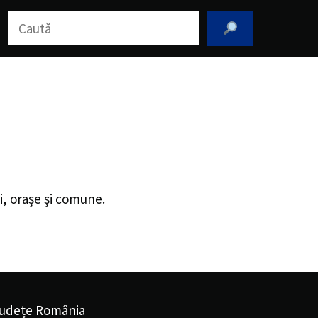
Caută
ii, orașe și comune.
udețe România