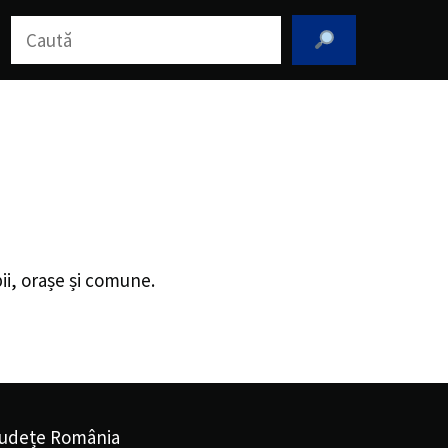
Caută
pii, orașe și comune.
udețe România