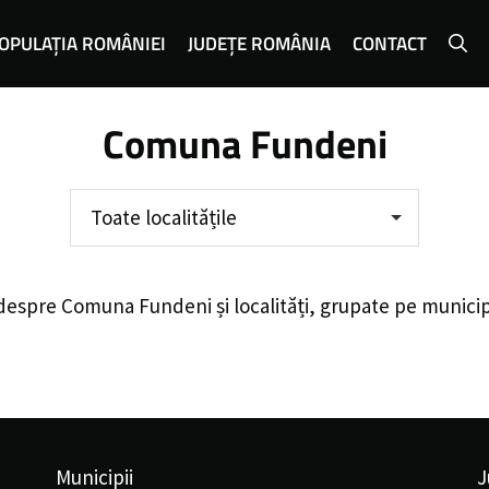
OPULAȚIA ROMÂNIEI
JUDEȚE ROMÂNIA
CONTACT
Comuna Fundeni
Toate localitățile
 despre
Comuna Fundeni
și localități, grupate pe munici
Municipii
J