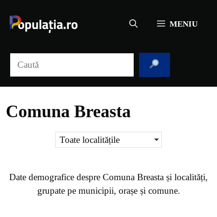
Sari
la
MENIU
conținut
Caută
Comuna Breasta
Toate localitățile
Date demografice despre
Comuna Breasta
și localități,
grupate pe municipii, orașe și comune.