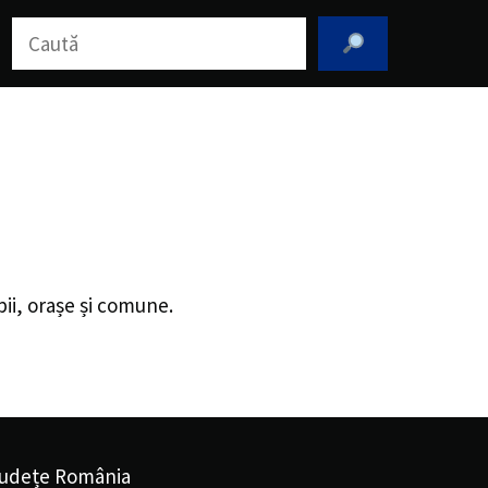
Caută
pii, orașe și comune.
udețe România