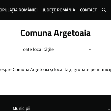
OPULAȚIA ROMÂNIEI
JUDEȚE ROMÂNIA
CONTACT
Comuna Argetoaia
Toate localitățile
despre
Comuna Argetoaia
și localități, grupate pe munici
Municipii
J