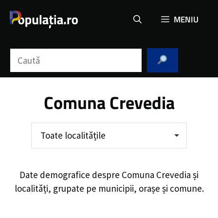
Sari
MENIU
la
conținut
Caută
Comuna Crevedia
Toate localitățile
Date demografice despre
Comuna Crevedia
și
localități, grupate pe municipii, orașe și comune.