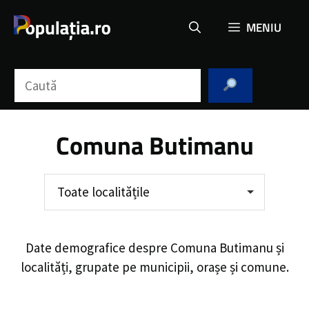
Sari
MENIU
la
conținut
Caută
Comuna Butimanu
Toate localitățile
Date demografice despre
Comuna Butimanu
și
localități, grupate pe municipii, orașe și comune.