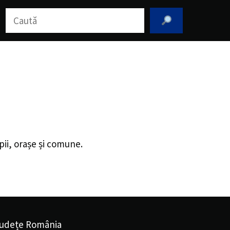
Caută
pii, orașe și comune.
udețe România