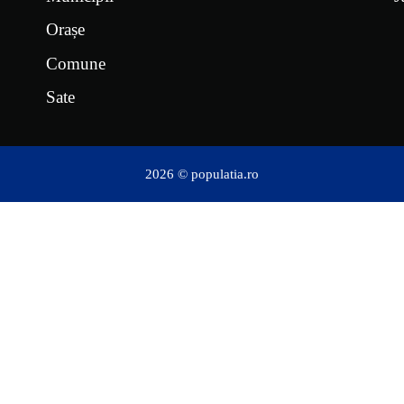
Orașe
Comune
Sate
2026 © populatia.ro