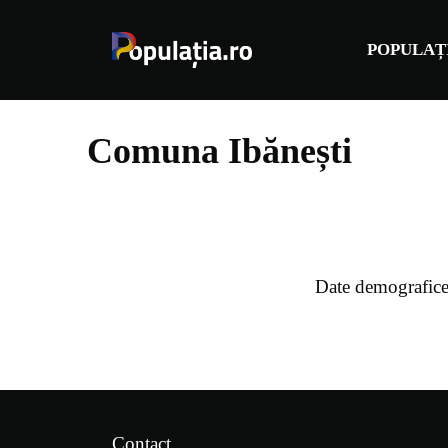
Sari
la
POPULAȚ
conținut
Comuna Ibănești
Date demografic
Contact