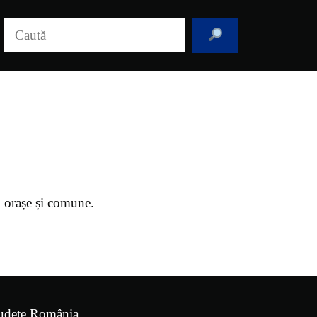
Caută
i, orașe și comune.
udețe România