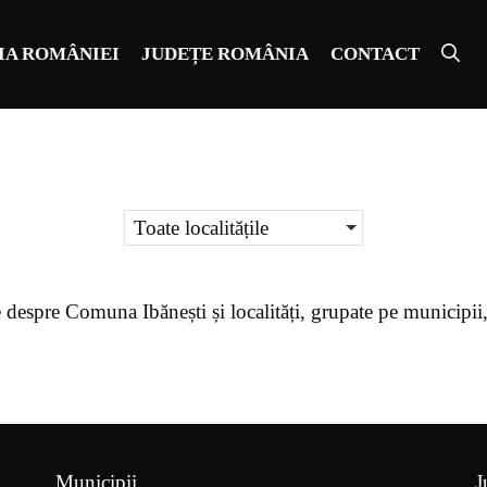
IA ROMÂNIEI
JUDEȚE ROMÂNIA
CONTACT
Toate localitățile
e despre
Comuna Ibănești
și localități, grupate pe municipi
Municipii
J