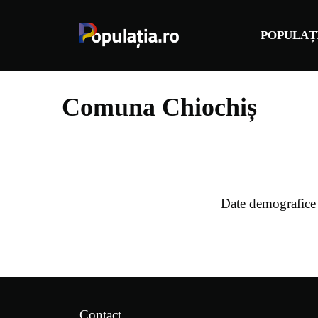
Sari
la
POPULAȚ
conținut
Comuna Chiochiș
Date demografice
Contact