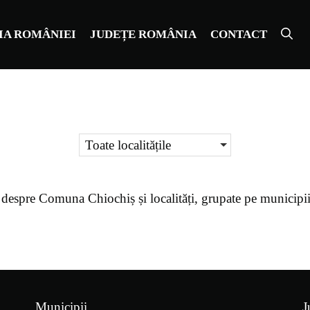
IA ROMÂNIEI
JUDEȚE ROMÂNIA
CONTACT
Toate localitățile
 despre
Comuna Chiochiș
și localități, grupate pe municipi
Municipii
J