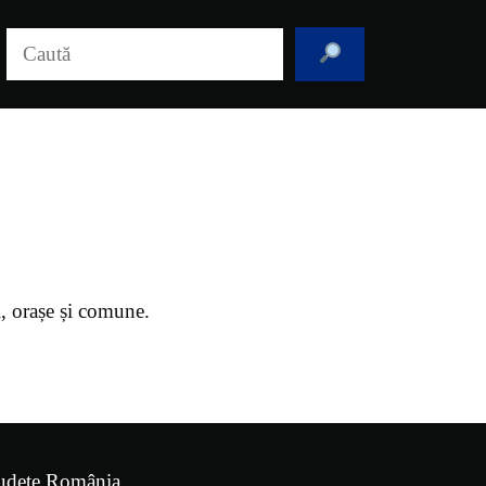
Caută
i, orașe și comune.
udețe România