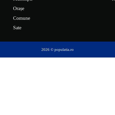
Orașe
Comune
Sate
2026 © populatia.ro