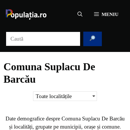
Sari
la
MENIU
conținut
Caută
Comuna Suplacu De
Barcău
Toate localitățile
Date demografice despre
Comuna Suplacu De Barcău
și localități, grupate pe municipii, orașe și comune.