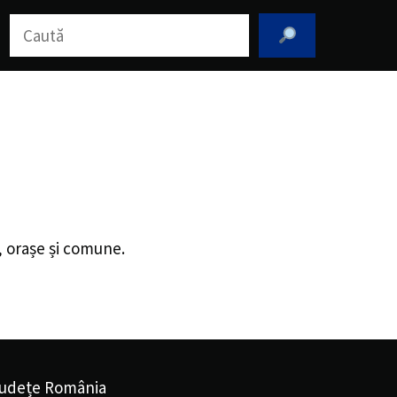
Caută
i, orașe și comune.
udețe România