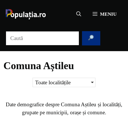
Sari
la
MENIU
conținut
Caută
Comuna Aștileu
Toate localitățile
Date demografice despre
Comuna Aștileu
și localități,
grupate pe municipii, orașe și comune.