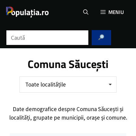
Sari
MENIU
la
conținut
Caută
Comuna Săucești
Toate localitățile
Date demografice despre
Comuna Săucești
și
localități, grupate pe municipii, orașe și comune.