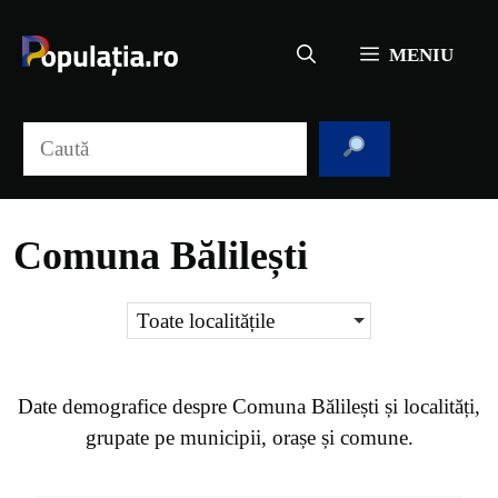
Sari
la
MENIU
conținut
Caută
Comuna Bălilești
Toate localitățile
Date demografice despre
Comuna Bălilești
și localități,
grupate pe municipii, orașe și comune.