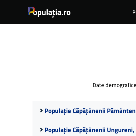
Sari
P
la
conținut
Date demografic
Populație Căpățânenii Pământen
Populație Căpățânenii Ungureni,