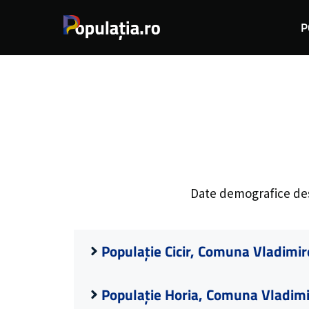
Sari
P
la
conținut
Date demografice d
Populație Cicir, Comuna Vladimir
Populație Horia, Comuna Vladimi