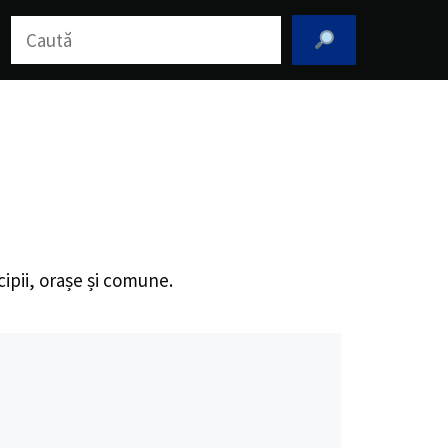
Caută
cipii, orașe și comune.