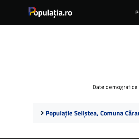
Sari
P
la
conținut
Date demografice
Populație Seliștea, Comuna Căra