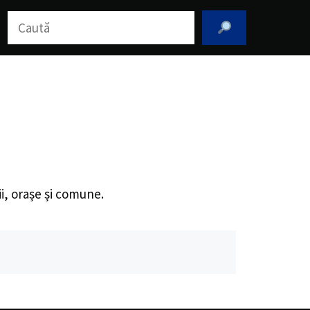
Caută
ii, orașe și comune.