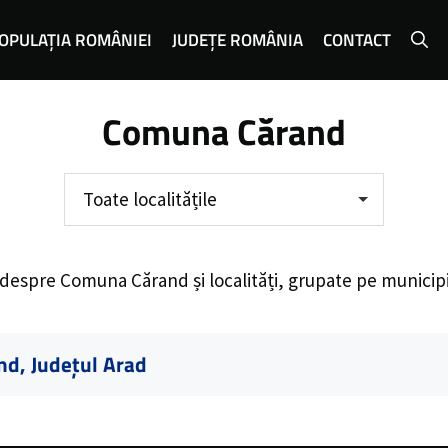
OPULAȚIA ROMÂNIEI
JUDEȚE ROMÂNIA
CONTACT
Comuna Cărand
Toate localitățile
 despre
Comuna Cărand
și localități, grupate pe municip
nd, Județul Arad