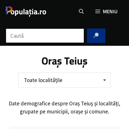
Sari
MENIU
la
conținut
Caută
Oraș Teiuș
Toate localitățile
Date demografice despre
Oraș Teiuș
și localități,
grupate pe municipii, orașe și comune.